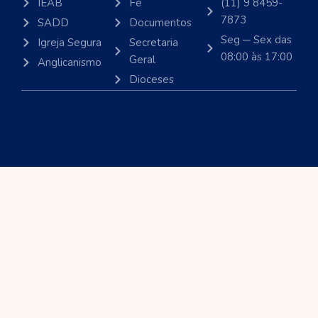
IEAB
Fé
(11) 9 8459-
7873
SADD
Documentos
Seg ─ Sex das
Igreja Segura
Secretaria
08:00 às 17:00
Geral
Anglicanismo
Dioceses