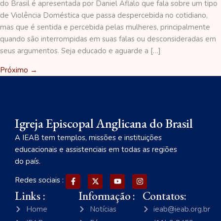
do Brasil é apresentada por Daniel Aflalo que fala sobre um tipo
de Violência Doméstica que passa despercebida no cotidiano,
mas que é sentida e percebida pelas mulheres, principalmente
quando são interrompidas em suas falas ou desconsideradas em
seus argumentos. Seja educado e aguarde a […]
Próximo
→
Igreja Episcopal Anglicana do Brasil
A IEAB tem templos, missões e instituições
educacionais e assistenciais em todas as regiões
do país.
Redes sociais :
Links :
Informação :
Contatos:
Home
Notícias
ieab@ieab.org.br