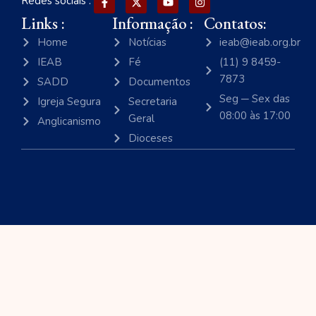
Redes sociais :
Links :
Informação :
Contatos:
Home
Notícias
ieab@ieab.org.br
IEAB
Fé
(11) 9 8459-
7873
SADD
Documentos
Seg ─ Sex das
Igreja Segura
Secretaria
08:00 às 17:00
Geral
Anglicanismo
Dioceses