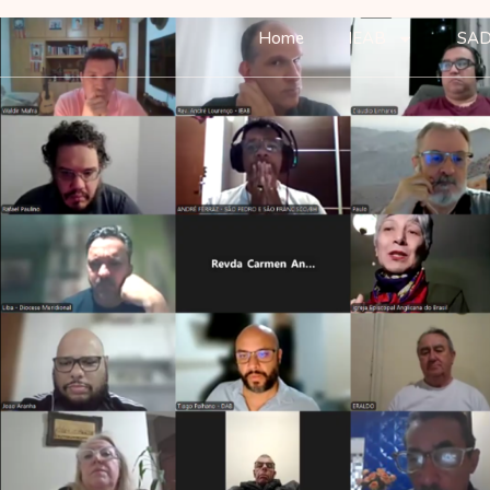
Home
IEAB
SA