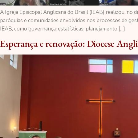
A Igreja Episcopal Anglicana do Brasil (IEAB) realizou, no 
paróquias e comunidades envolvidos nos processos de gestã
IEAB, como governança, estatísticas, planejamento […]
Esperança e renovação: Diocese Angl