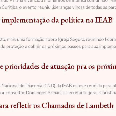
cana do Paraná vivenciou momentos de intensa comunhão, re
 Curitiba, o evento reuniu lideranças vindas de todas as pa
 implementação da política na IEAB
osto, mais uma formação sobre Igreja Segura, reunindo lider
ica de proteção e definir os próximos passos para sua imple
 prioridades de atuação pra os próxi
 Nacional de Diaconia (CND) da IEAB esteve reunida para pla
r consultor Domingos Armani, a secretária-geral, Christina
a refletir os Chamados de Lambeth