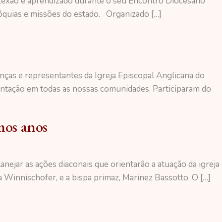
flexão e aprendizado durante o seu Encontro Diocesano
róquias e missões do estado. Organizado […]
anças e representantes da Igreja Episcopal Anglicana do
mentação em todas as nossas comunidades. Participaram do
mos anos
nejar as ações diaconais que orientarão a atuação da igreja
 Winnischofer, e a bispa primaz, Marinez Bassotto. O […]